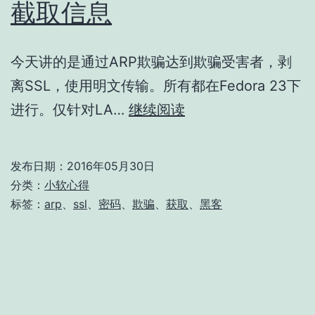
截取信息
今天讲的是通过ARP欺骗达到欺骗受害者，剥
离SSL，使用明文传输。所有都在Fedora 23下
[仅
进行。仅针对LA…
继续阅读
供
会
发布日期：
2016年05月30日
员]
分类：
小软心得
用
标签：
arp
、
ssl
、
密码
、
欺骗
、
获取
、
黑客
SSLStrip
来
截
取