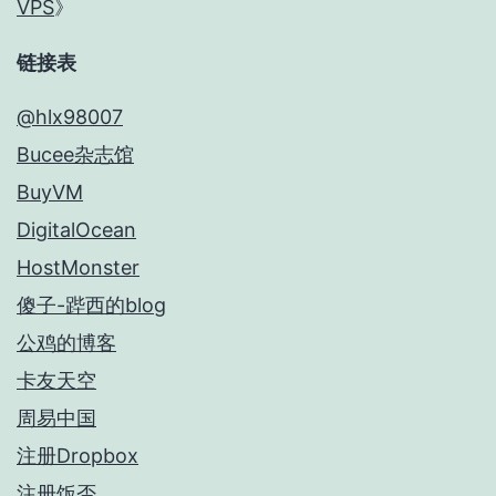
VPS
》
链接表
@hlx98007
Bucee杂志馆
BuyVM
DigitalOcean
HostMonster
傻子-跸西的blog
公鸡的博客
卡友天空
周易中国
注册Dropbox
注册饭否