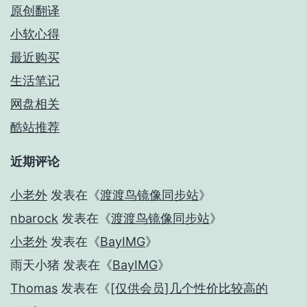
原创翻译
小软心得
最近购买
生活笔记
网盘相关
酷站推荐
近期评论
小老外
发表在《
渡渡鸟镜像同步站
》
nbarock
发表在《
渡渡鸟镜像同步站
》
小老外
发表在《
BayIMG
》
雨天小猪
发表在《
BayIMG
》
Thomas
发表在《
[仅供会员]几个性价比较高的