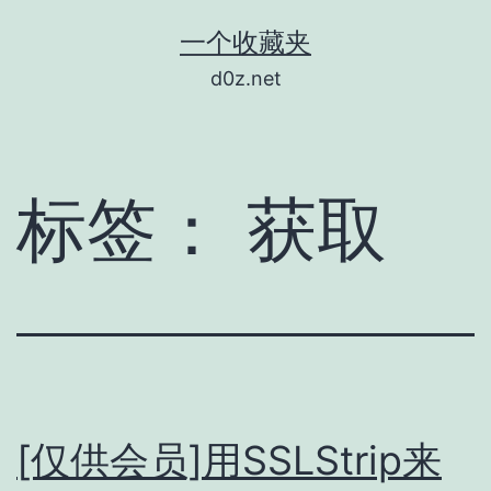
跳
一个收藏夹
至
d0z.net
内
容
标签：
获取
[仅供会员]用SSLStrip来