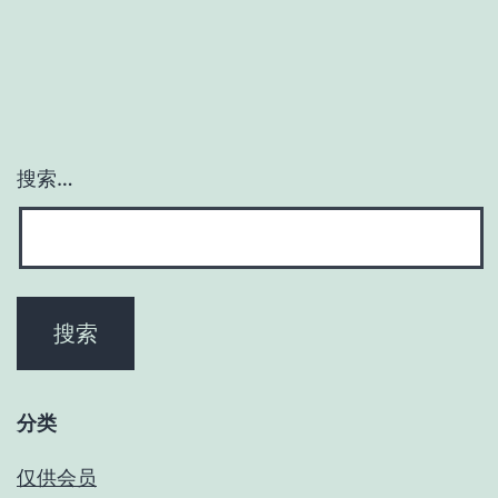
信
息
搜索…
分类
仅供会员