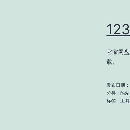
12
它家网盘
载。
发布日期：
分类：
酷站
标签：
工具