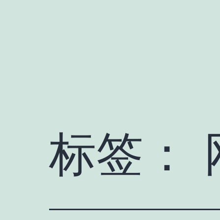
跳
至
内
容
标签：