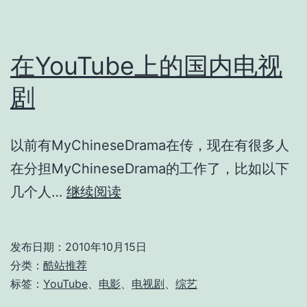
在YouTube上的国内电视
剧
以前有MyChineseDrama在传，现在有很多人
在分担MyChineseDrama的工作了，比如以下
在
几个人…
继续阅读
YouTube
上
发布日期：
2010年10月15日
的
分类：
酷站推荐
国
标签：
YouTube
、
电影
、
电视剧
、
综艺