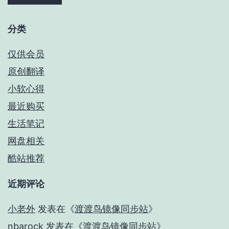
分类
仅供会员
原创翻译
小软心得
最近购买
生活笔记
网盘相关
酷站推荐
近期评论
小老外
发表在《
渡渡鸟镜像同步站
》
nbarock
发表在《
渡渡鸟镜像同步站
》