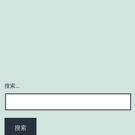
内
电
视
剧
搜索…