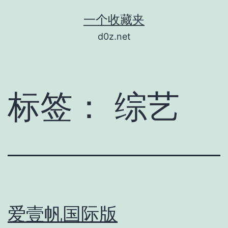
跳
一个收藏夹
至
d0z.net
内
容
标签：
综艺
爱壹帆国际版