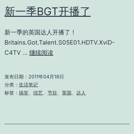
新一季BGT开播了
新一季的英国达人开播了！
Britains.Got.Talent.S05E01.HDTV.XviD-
新
C4TV …
继续阅读
一
季
发布日期：
2011年04月18日
BGT
分类：
生活笔记
开
标签：
搞笑
、
综艺
、
节目
、
英国
、
达人
播
了