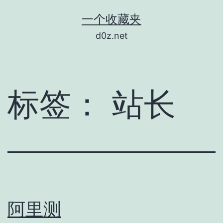
跳
一个收藏夹
至
d0z.net
内
容
标签：
站长
阿里测