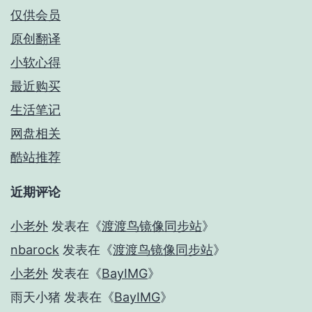
仅供会员
原创翻译
小软心得
最近购买
生活笔记
网盘相关
酷站推荐
近期评论
小老外
发表在《
渡渡鸟镜像同步站
》
nbarock
发表在《
渡渡鸟镜像同步站
》
小老外
发表在《
BayIMG
》
雨天小猪
发表在《
BayIMG
》