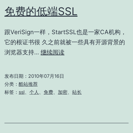
免费的低端SSL
跟VeriSign一样，StartSSL也是一家CA机构，
它的根证书很 久之前就被一些具有开源背景的
免
浏览器支持…
继续阅读
费
的
发布日期：
2010年07月16日
低
分类：
酷站推荐
端
标签：
ssl
、
个人
、
免费
、
加密
、
站长
SSL