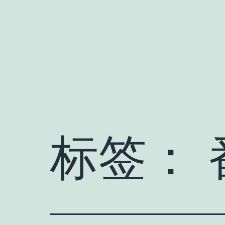
跳
至
内
容
标签：