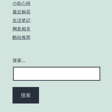
小软心得
最近购买
生活笔记
网盘相关
酷站推荐
搜索…