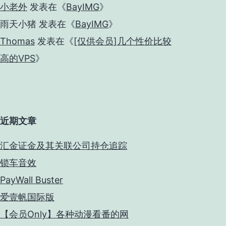
小老外
发表在《
BayIMG
》
雨天小猪
发表在《
BayIMG
》
Thomas
发表在《
[仅供会员]几个性价比较
高的VPS
》
近期文章
汇金证金及其关联公司持仓追踪
锁车音效
PayWall Buster
爱壹帆国际版
【会员Only】各种动漫看番的网