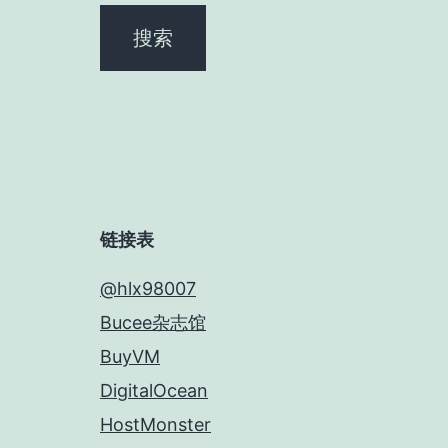
链接表
@hlx98007
Bucee杂志馆
BuyVM
DigitalOcean
HostMonster