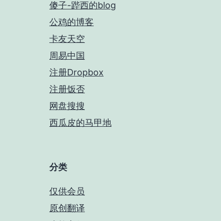
傻子-跸西的blog
公鸡的博客
卡友天空
周易中国
注册Dropbox
注册饭否
网盘搜搜
西瓜皮的马甲地
分类
仅供会员
原创翻译