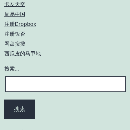
卡友天空
周易中国
注册Dropbox
注册饭否
网盘搜搜
西瓜皮的马甲地
搜索…