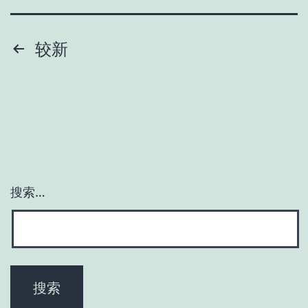
文
较新
章
分
页
搜索…