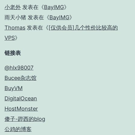
小老外
发表在《
BayIMG
》
雨天小猪
发表在《
BayIMG
》
Thomas
发表在《
[仅供会员]几个性价比较高的
VPS
》
链接表
@hlx98007
Bucee杂志馆
BuyVM
DigitalOcean
HostMonster
傻子-跸西的blog
公鸡的博客