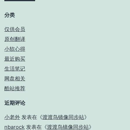
分类
仅供会员
原创翻译
小软心得
最近购买
生活笔记
网盘相关
酷站推荐
近期评论
小老外
发表在《
渡渡鸟镜像同步站
》
nbarock
发表在《
渡渡鸟镜像同步站
》