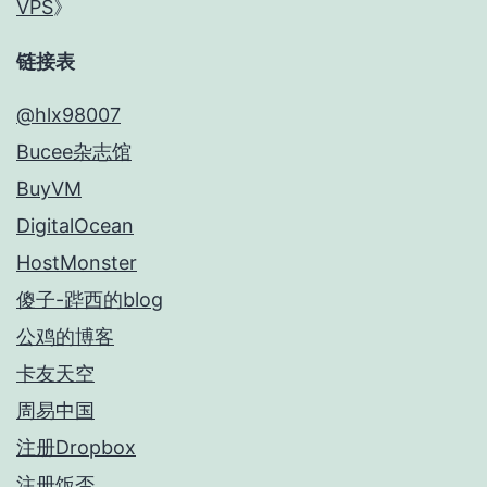
VPS
》
链接表
@hlx98007
Bucee杂志馆
BuyVM
DigitalOcean
HostMonster
傻子-跸西的blog
公鸡的博客
卡友天空
周易中国
注册Dropbox
注册饭否