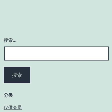
信
息
搜索…
分类
仅供会员