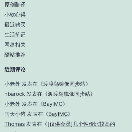
原创翻译
小软心得
最近购买
生活笔记
网盘相关
酷站推荐
近期评论
小老外
发表在《
渡渡鸟镜像同步站
》
nbarock
发表在《
渡渡鸟镜像同步站
》
小老外
发表在《
BayIMG
》
雨天小猪
发表在《
BayIMG
》
Thomas
发表在《
[仅供会员]几个性价比较高的