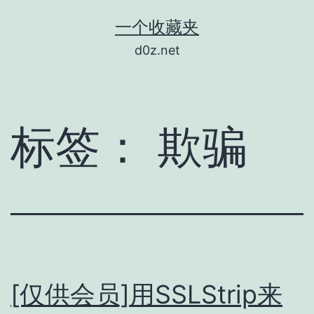
跳
一个收藏夹
至
d0z.net
内
容
标签：
欺骗
[仅供会员]用SSLStrip来