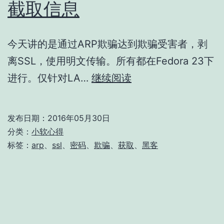
截取信息
今天讲的是通过ARP欺骗达到欺骗受害者，剥
离SSL，使用明文传输。所有都在Fedora 23下
[仅
进行。仅针对LA…
继续阅读
供
会
发布日期：
2016年05月30日
员]
分类：
小软心得
用
标签：
arp
、
ssl
、
密码
、
欺骗
、
获取
、
黑客
SSLStrip
来
截
取