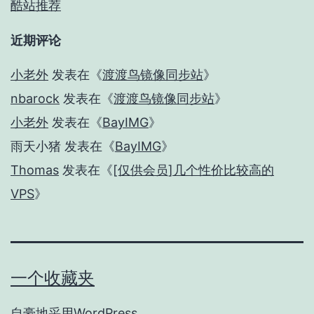
酷站推荐
近期评论
小老外
发表在《
渡渡鸟镜像同步站
》
nbarock
发表在《
渡渡鸟镜像同步站
》
小老外
发表在《
BayIMG
》
雨天小猪
发表在《
BayIMG
》
Thomas
发表在《
[仅供会员]几个性价比较高的
VPS
》
一个收藏夹
自豪地采用
WordPress
。