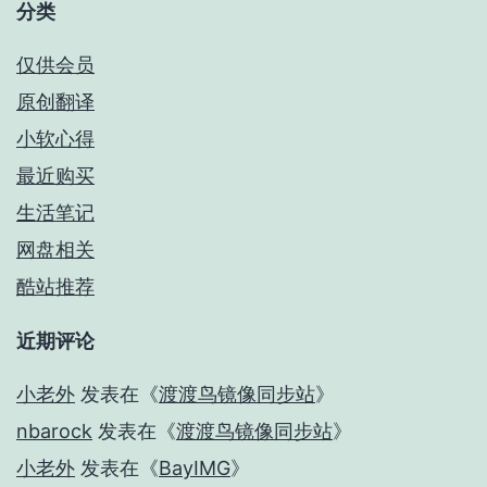
分类
仅供会员
原创翻译
小软心得
最近购买
生活笔记
网盘相关
酷站推荐
近期评论
小老外
发表在《
渡渡鸟镜像同步站
》
nbarock
发表在《
渡渡鸟镜像同步站
》
小老外
发表在《
BayIMG
》