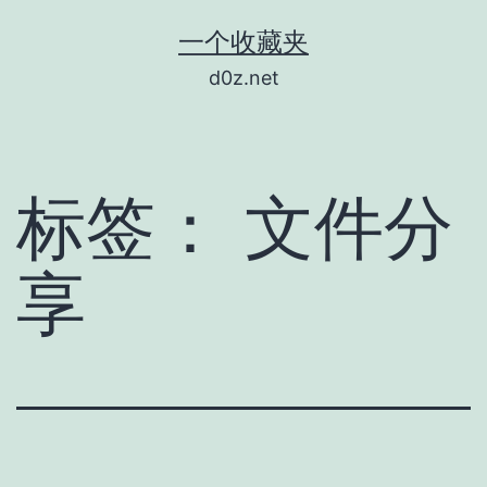
跳
一个收藏夹
至
d0z.net
内
容
标签：
文件分
享