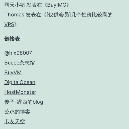
雨天小猪
发表在《
BayIMG
》
Thomas
发表在《
[仅供会员]几个性价比较高的
VPS
》
链接表
@hlx98007
Bucee杂志馆
BuyVM
DigitalOcean
HostMonster
傻子-跸西的blog
公鸡的博客
卡友天空