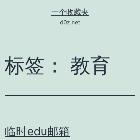
跳
一个收藏夹
至
d0z.net
内
容
标签：
教育
临时edu邮箱