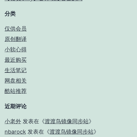
分类
仅供会员
原创翻译
小软心得
最近购买
生活笔记
网盘相关
酷站推荐
近期评论
小老外
发表在《
渡渡鸟镜像同步站
》
nbarock
发表在《
渡渡鸟镜像同步站
》