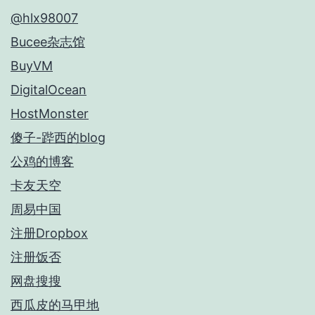
@hlx98007
Bucee杂志馆
BuyVM
DigitalOcean
HostMonster
傻子-跸西的blog
公鸡的博客
卡友天空
周易中国
注册Dropbox
注册饭否
网盘搜搜
西瓜皮的马甲地