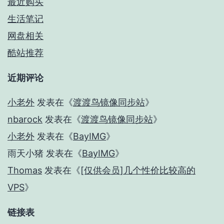
最近购买
生活笔记
网盘相关
酷站推荐
近期评论
小老外
发表在《
渡渡鸟镜像同步站
》
nbarock
发表在《
渡渡鸟镜像同步站
》
小老外
发表在《
BayIMG
》
雨天小猪
发表在《
BayIMG
》
Thomas
发表在《
[仅供会员]几个性价比较高的
VPS
》
链接表