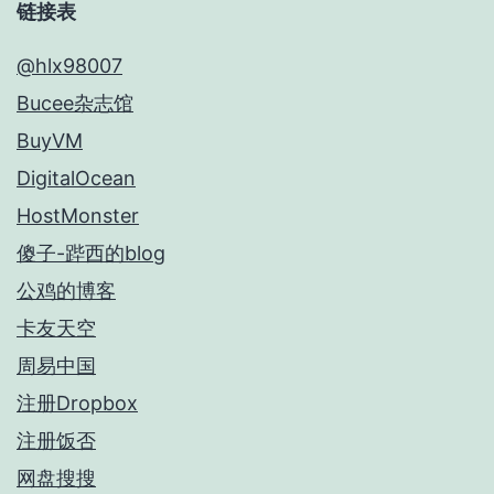
链接表
@hlx98007
Bucee杂志馆
BuyVM
DigitalOcean
HostMonster
傻子-跸西的blog
公鸡的博客
卡友天空
周易中国
注册Dropbox
注册饭否
网盘搜搜