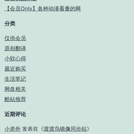
【会员Only】各种动漫看番的网
分类
仅供会员
原创翻译
小软心得
最近购买
生活笔记
网盘相关
酷站推荐
近期评论
小老外
发表在《
渡渡鸟镜像同步站
》