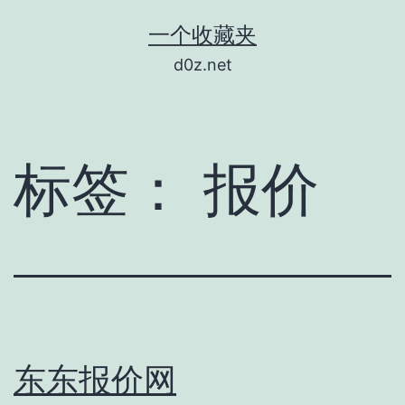
跳
一个收藏夹
至
d0z.net
内
容
标签：
报价
东东报价网