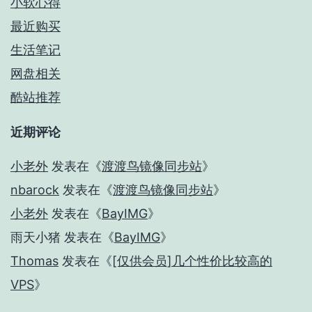
小软心得
最近购买
生活笔记
网盘相关
酷站推荐
近期评论
小老外
发表在《
渡渡鸟镜像同步站
》
nbarock
发表在《
渡渡鸟镜像同步站
》
小老外
发表在《
BayIMG
》
雨天小猪
发表在《
BayIMG
》
Thomas
发表在《
[仅供会员]几个性价比较高的
VPS
》