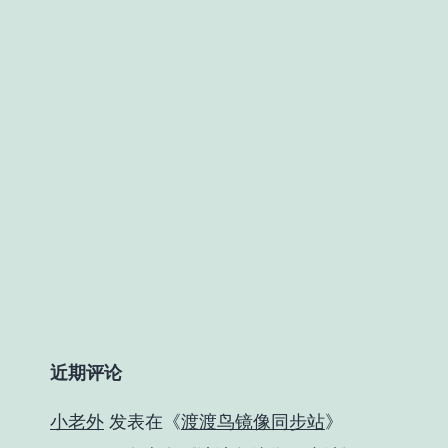
近期评论
小老外
发表在《
渡渡鸟镜像同步站
》