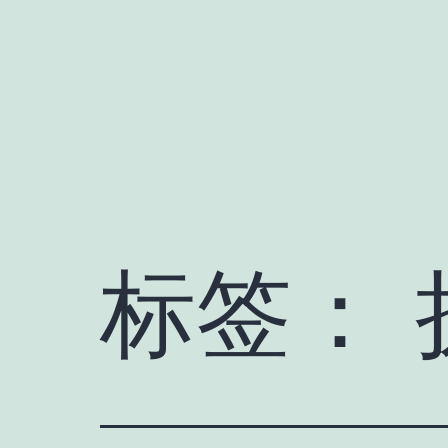
跳
至
内
容
标签：