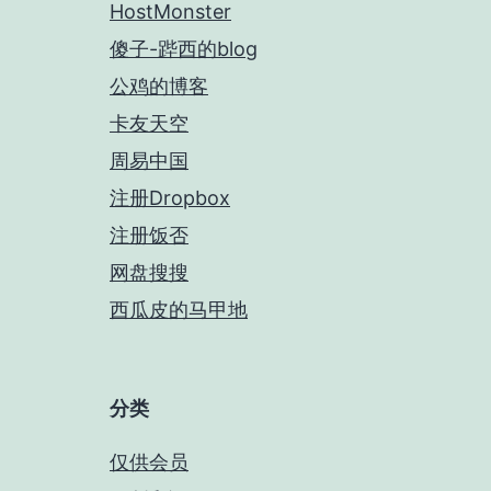
HostMonster
傻子-跸西的blog
公鸡的博客
卡友天空
周易中国
注册Dropbox
注册饭否
网盘搜搜
西瓜皮的马甲地
分类
仅供会员