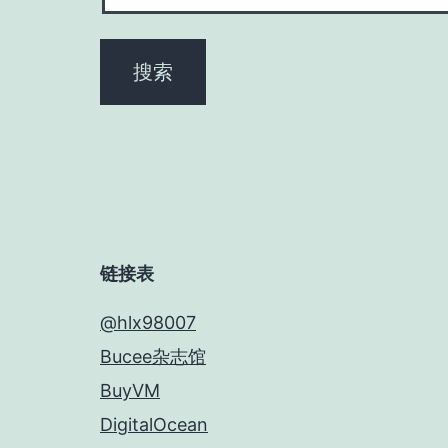
链接表
@hlx98007
Bucee杂志馆
BuyVM
DigitalOcean