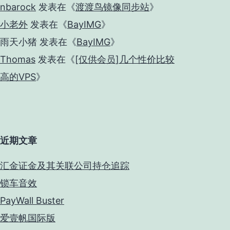
nbarock
发表在《
渡渡鸟镜像同步站
》
小老外
发表在《
BayIMG
》
雨天小猪
发表在《
BayIMG
》
Thomas
发表在《
[仅供会员]几个性价比较
高的VPS
》
近期文章
汇金证金及其关联公司持仓追踪
锁车音效
PayWall Buster
爱壹帆国际版