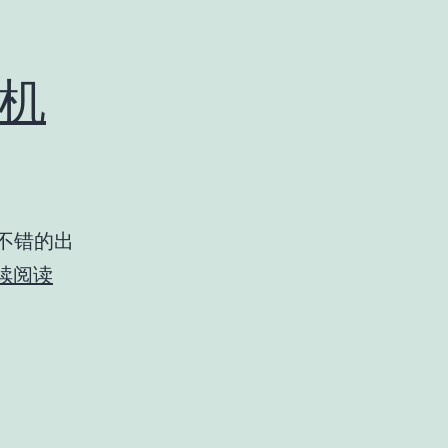
美机
不错的出
OVH/Kimsufi
续阅读
现
在
有
北
美