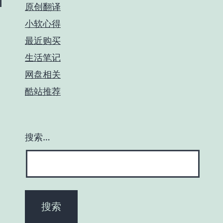
原创翻译
小软心得
最近购买
生活笔记
网盘相关
酷站推荐
搜索…