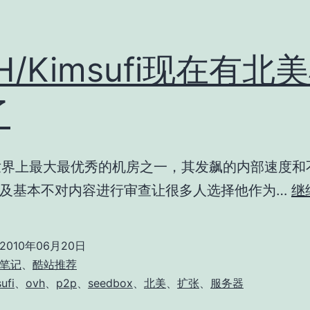
H/Kimsufi现在有北
了
世界上最大最优秀的机房之一，其发飙的内部速度和
及基本不对内容进行审查让很多人选择他作为…
继
2010年06月20日
笔记
、
酷站推荐
ufi
、
ovh
、
p2p
、
seedbox
、
北美
、
扩张
、
服务器