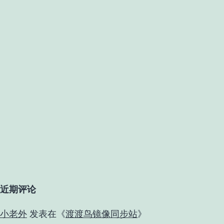
机
房
了
近期评论
小老外
发表在《
渡渡鸟镜像同步站
》