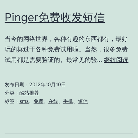
Pinger免费收发短信
当今的网络世界，各种有趣的东西都有，最好
玩的莫过于各种免费试用啦。当然，很多免费
Pin
试用都是需要验证的。最常见的验…
继续阅读
免
费
发布日期：
2012年10月10日
收
分类：
酷站推荐
发
标签：
sms
、
免费
、
在线
、
手机
、
短信
短
信