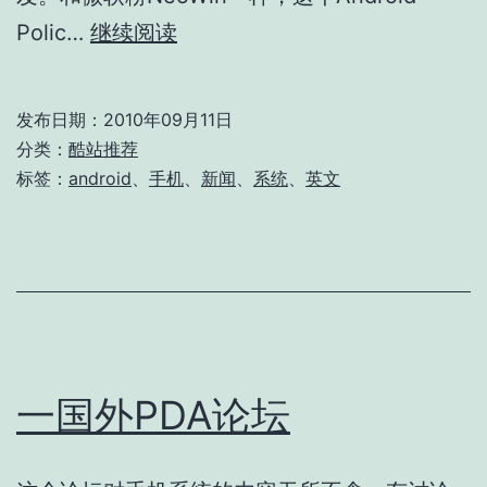
关
Polic…
继续阅读
于
Android
发布日期：
2010年09月11日
的
分类：
酷站推荐
专
标签：
android
、
手机
、
新闻
、
系统
、
英文
业
新
闻
站
点
一国外PDA论坛