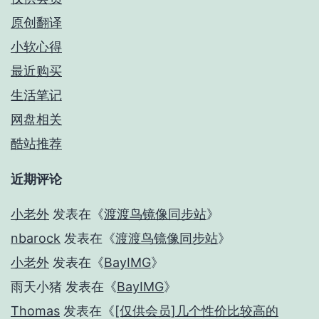
原创翻译
小软心得
最近购买
生活笔记
网盘相关
酷站推荐
近期评论
小老外
发表在《
渡渡鸟镜像同步站
》
nbarock
发表在《
渡渡鸟镜像同步站
》
小老外
发表在《
BayIMG
》
雨天小猪
发表在《
BayIMG
》
Thomas
发表在《
[仅供会员]几个性价比较高的