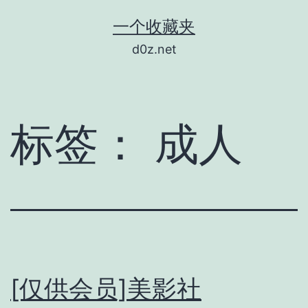
跳
一个收藏夹
至
d0z.net
内
容
标签：
成人
[仅供会员]美影社