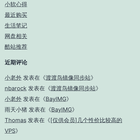
小软心得
最近购买
生活笔记
网盘相关
酷站推荐
近期评论
小老外
发表在《
渡渡鸟镜像同步站
》
nbarock
发表在《
渡渡鸟镜像同步站
》
小老外
发表在《
BayIMG
》
雨天小猪
发表在《
BayIMG
》
Thomas
发表在《
[仅供会员]几个性价比较高的
VPS
》