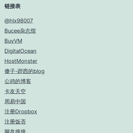
链接表
@hlx98007
Bucee杂志馆
BuyVM
DigitalOcean
HostMonster
傻子-跸西的blog
公鸡的博客
卡友天空
周易中国
注册Dropbox
注册饭否
网盘搜搜