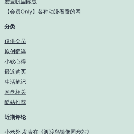
爱壹帆国际版
【会员Only】各种动漫看番的网
分类
仅供会员
原创翻译
小软心得
最近购买
生活笔记
网盘相关
酷站推荐
近期评论
小老外
发表在《
渡渡鸟镜像同步站
》