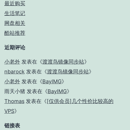
最近购买
生活笔记
网盘相关
酷站推荐
近期评论
小老外
发表在《
渡渡鸟镜像同步站
》
nbarock
发表在《
渡渡鸟镜像同步站
》
小老外
发表在《
BayIMG
》
雨天小猪
发表在《
BayIMG
》
Thomas
发表在《
[仅供会员]几个性价比较高的
VPS
》
链接表