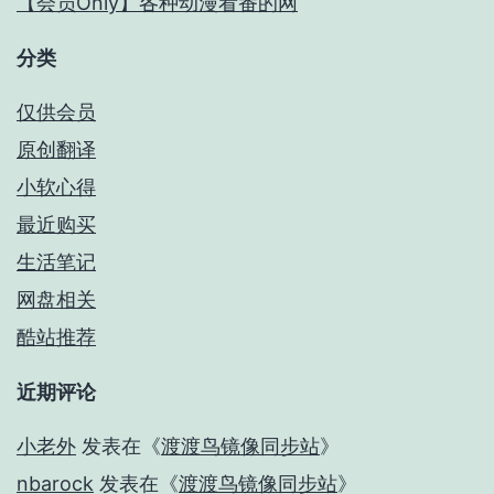
【会员Only】各种动漫看番的网
分类
仅供会员
原创翻译
小软心得
最近购买
生活笔记
网盘相关
酷站推荐
近期评论
小老外
发表在《
渡渡鸟镜像同步站
》
nbarock
发表在《
渡渡鸟镜像同步站
》