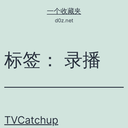
跳
一个收藏夹
至
d0z.net
内
容
标签：
录播
TVCatchup