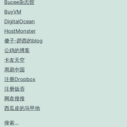
Bucee杂志馆
BuyVM
DigitalOcean
HostMonster
傻子-跸西的blog
公鸡的博客
卡友天空
周易中国
注册Dropbox
注册饭否
网盘搜搜
西瓜皮的马甲地
搜索…