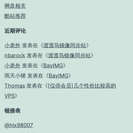
网盘相关
酷站推荐
近期评论
小老外
发表在《
渡渡鸟镜像同步站
》
nbarock
发表在《
渡渡鸟镜像同步站
》
小老外
发表在《
BayIMG
》
雨天小猪
发表在《
BayIMG
》
Thomas
发表在《
[仅供会员]几个性价比较高的
VPS
》
链接表
@hlx98007