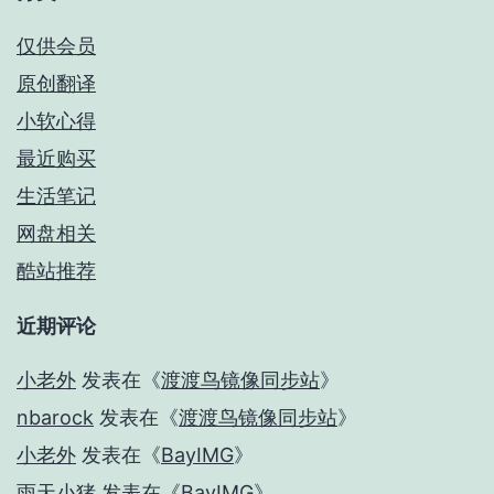
仅供会员
原创翻译
小软心得
最近购买
生活笔记
网盘相关
酷站推荐
近期评论
小老外
发表在《
渡渡鸟镜像同步站
》
nbarock
发表在《
渡渡鸟镜像同步站
》
小老外
发表在《
BayIMG
》
雨天小猪
发表在《
BayIMG
》