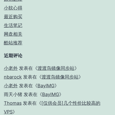
小软心得
最近购买
生活笔记
网盘相关
酷站推荐
近期评论
小老外
发表在《
渡渡鸟镜像同步站
》
nbarock
发表在《
渡渡鸟镜像同步站
》
小老外
发表在《
BayIMG
》
雨天小猪
发表在《
BayIMG
》
Thomas
发表在《
[仅供会员]几个性价比较高的
VPS
》