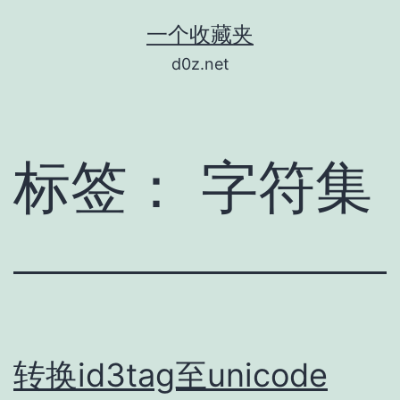
跳
一个收藏夹
至
d0z.net
内
容
标签：
字符集
转换id3tag至unicode