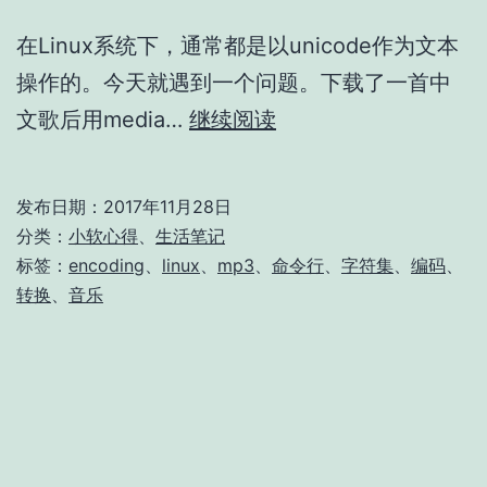
在Linux系统下，通常都是以unicode作为文本
操作的。今天就遇到一个问题。下载了一首中
转
文歌后用media…
继续阅读
换
id3tag
发布日期：
2017年11月28日
至
分类：
小软心得
、
生活笔记
unicode
标签：
encoding
、
linux
、
mp3
、
命令行
、
字符集
、
编码
、
转换
、
音乐