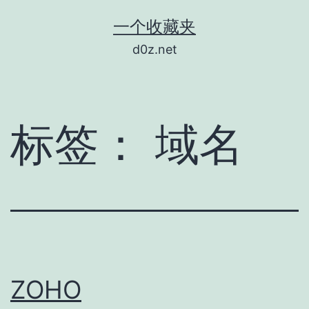
跳
一个收藏夹
至
d0z.net
内
容
标签：
域名
ZOHO