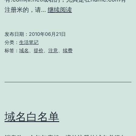
VeriSign
注册米的，请…
继续阅读
即
将
发布日期：
2010年06月21日
给.com
分类：
生活笔记
和.net
标签：
域名
、
提价
、
注意
、
续费
域
名
提
价
域名白名单