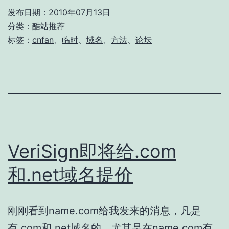
名
发布日期：
2010年07月13日
无
分类：
酷站推荐
法
标签：
cnfan
、
临时
、
域名
、
方法
、
论坛
访
问
临
时
解
决
VeriSign即将给.com
方
和.net域名提价
法
刚刚看到name.com给我发来的消息，凡是
有.com和.net域名的，尤其是在name.com有