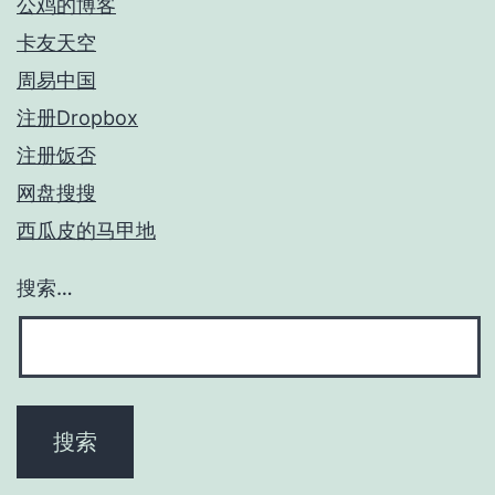
公鸡的博客
卡友天空
周易中国
注册Dropbox
注册饭否
网盘搜搜
西瓜皮的马甲地
搜索…