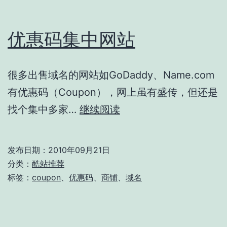
优惠码集中网站
很多出售域名的网站如GoDaddy、Name.com
有优惠码（Coupon），网上虽有盛传，但还是
优
找个集中多家…
继续阅读
惠
码
发布日期：
2010年09月21日
集
分类：
酷站推荐
中
标签：
coupon
、
优惠码
、
商铺
、
域名
网
站