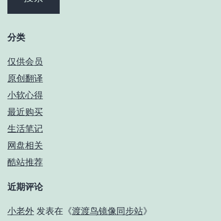
分类
仅供会员
原创翻译
小软心得
最近购买
生活笔记
网盘相关
酷站推荐
近期评论
小老外
发表在《
渡渡鸟镜像同步站
》