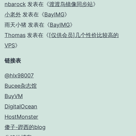
nbarock
发表在《
渡渡鸟镜像同步站
》
小老外
发表在《
BayIMG
》
雨天小猪
发表在《
BayIMG
》
Thomas
发表在《
[仅供会员]几个性价比较高的
VPS
》
链接表
@hlx98007
Bucee杂志馆
BuyVM
DigitalOcean
HostMonster
傻子-跸西的blog