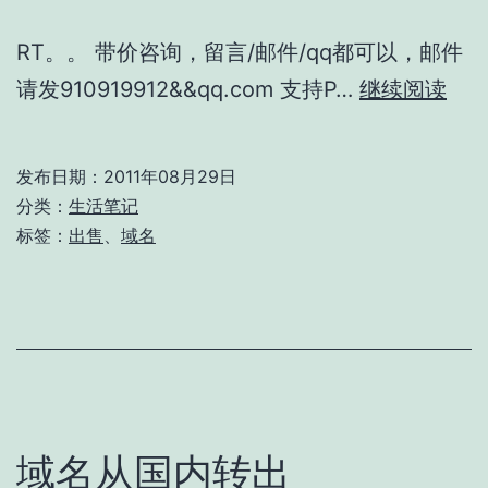
RT。。 带价咨询，留言/邮件/qq都可以，邮件
出
请发910919912&&qq.com 支持P…
继续阅读
售
域
发布日期：
2011年08月29日
名
分类：
生活笔记
ebo
标签：
出售
、
域名
域名从国内转出