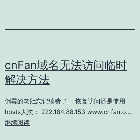
域
名，
方
便
大
家
cnFan域名无法访问临时
进
解决方法
站。
倒霉的老肚忘记续费了。 恢复访问还是使用
hosts大法： 222.184.88.153 www.cnfan.o…
cnFan
继续阅读
域