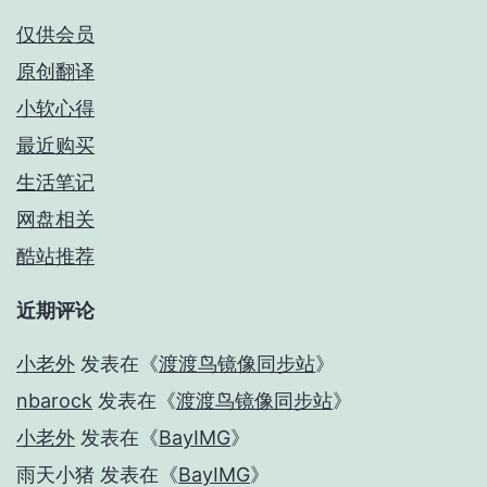
仅供会员
原创翻译
小软心得
最近购买
生活笔记
网盘相关
酷站推荐
近期评论
小老外
发表在《
渡渡鸟镜像同步站
》
nbarock
发表在《
渡渡鸟镜像同步站
》
小老外
发表在《
BayIMG
》
雨天小猪
发表在《
BayIMG
》