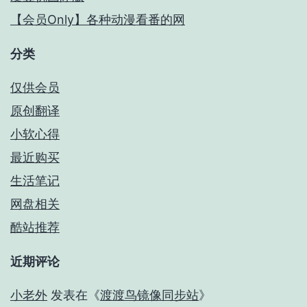
【会员Only】各种动漫看番的网
分类
仅供会员
原创翻译
小软心得
最近购买
生活笔记
网盘相关
酷站推荐
近期评论
小老外
发表在《
渡渡鸟镜像同步站
》