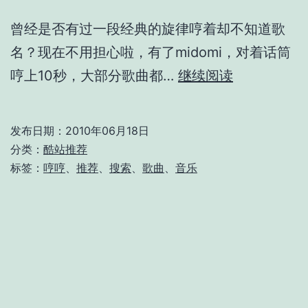
曾经是否有过一段经典的旋律哼着却不知道歌
名？现在不用担心啦，有了midomi，对着话筒
哼
哼上10秒，大部分歌曲都…
继续阅读
歌
搜
发布日期：
2010年06月18日
索
分类：
酷站推荐
引
标签：
哼哼
、
推荐
、
搜索
、
歌曲
、
音乐
擎