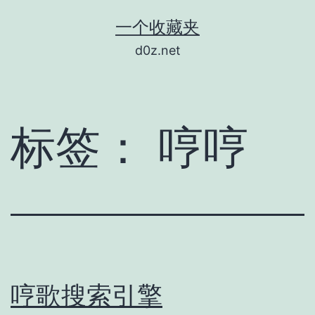
跳
一个收藏夹
至
d0z.net
内
容
标签：
哼哼
哼歌搜索引擎