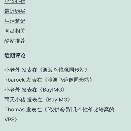
小软心得
最近购买
生活笔记
网盘相关
酷站推荐
近期评论
小老外
发表在《
渡渡鸟镜像同步站
》
nbarock
发表在《
渡渡鸟镜像同步站
》
小老外
发表在《
BayIMG
》
雨天小猪
发表在《
BayIMG
》
Thomas
发表在《
[仅供会员]几个性价比较高的
VPS
》