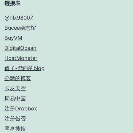
链接表
@hlx98007
Bucee杂志馆
BuyVM
DigitalOcean
HostMonster
傻子-跸西的blog
公鸡的博客
卡友天空
周易中国
注册Dropbox
注册饭否
网盘搜搜