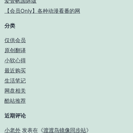
爱壹帆国际版
【会员Only】各种动漫看番的网
分类
仅供会员
原创翻译
小软心得
最近购买
生活笔记
网盘相关
酷站推荐
近期评论
小老外
发表在《
渡渡鸟镜像同步站
》