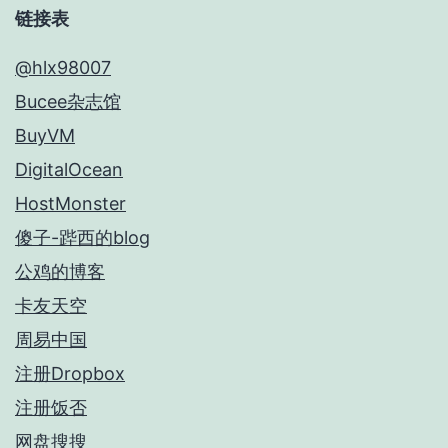
链接表
@hlx98007
Bucee杂志馆
BuyVM
DigitalOcean
HostMonster
傻子-跸西的blog
公鸡的博客
卡友天空
周易中国
注册Dropbox
注册饭否
网盘搜搜