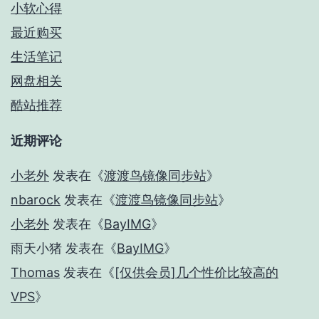
小软心得
最近购买
生活笔记
网盘相关
酷站推荐
近期评论
小老外
发表在《
渡渡鸟镜像同步站
》
nbarock
发表在《
渡渡鸟镜像同步站
》
小老外
发表在《
BayIMG
》
雨天小猪
发表在《
BayIMG
》
Thomas
发表在《
[仅供会员]几个性价比较高的
VPS
》