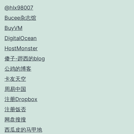
@hlx98007
Bucee杂志馆
BuyVM
DigitalOcean
HostMonster
傻子-跸西的blog
公鸡的博客
卡友天空
周易中国
注册Dropbox
注册饭否
网盘搜搜
西瓜皮的马甲地