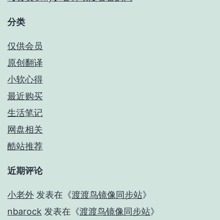
分类
仅供会员
原创翻译
小软心得
最近购买
生活笔记
网盘相关
酷站推荐
近期评论
小老外
发表在《
渡渡鸟镜像同步站
》
nbarock
发表在《
渡渡鸟镜像同步站
》