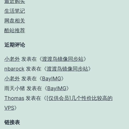
最近购买
生活笔记
网盘相关
酷站推荐
近期评论
小老外
发表在《
渡渡鸟镜像同步站
》
nbarock
发表在《
渡渡鸟镜像同步站
》
小老外
发表在《
BayIMG
》
雨天小猪
发表在《
BayIMG
》
Thomas
发表在《
[仅供会员]几个性价比较高的
VPS
》
链接表