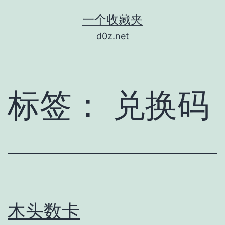
跳
一个收藏夹
至
d0z.net
内
容
标签：
兑换码
木头数卡