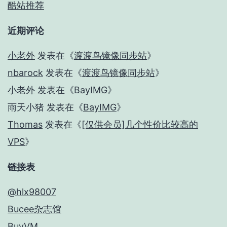
酷站推荐
近期评论
小老外
发表在《
渡渡鸟镜像同步站
》
nbarock
发表在《
渡渡鸟镜像同步站
》
小老外
发表在《
BayIMG
》
雨天小猪
发表在《
BayIMG
》
Thomas
发表在《
[仅供会员]几个性价比较高的
VPS
》
链接表
@hlx98007
Bucee杂志馆
BuyVM