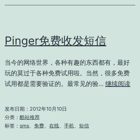
Straw
Poll
Pinger免费收发短信
当今的网络世界，各种有趣的东西都有，最好
玩的莫过于各种免费试用啦。当然，很多免费
Pin
试用都是需要验证的。最常见的验…
继续阅读
免
费
发布日期：
2012年10月10日
收
分类：
酷站推荐
发
标签：
sms
、
免费
、
在线
、
手机
、
短信
短