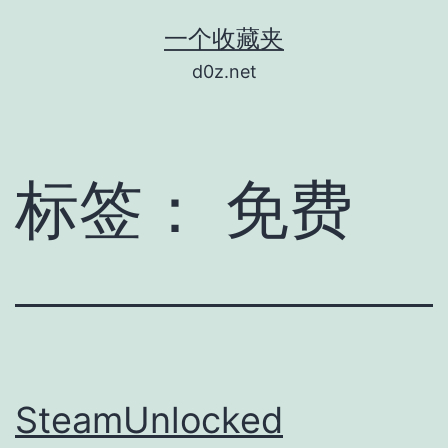
跳
一个收藏夹
至
d0z.net
内
容
标签：
免费
SteamUnlocked