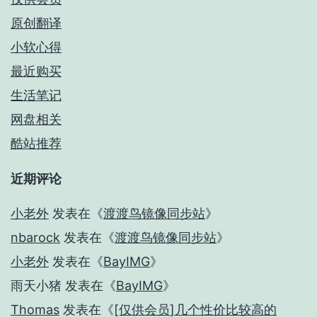
原创翻译
小软心得
最近购买
生活笔记
网盘相关
酷站推荐
近期评论
小老外
发表在《
渡渡鸟镜像同步站
》
nbarock
发表在《
渡渡鸟镜像同步站
》
小老外
发表在《
BayIMG
》
雨天小猪
发表在《
BayIMG
》
Thomas
发表在《
[仅供会员]几个性价比较高的