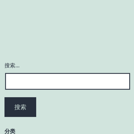
允
许
间
接
外
链
搜索…
分类