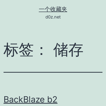
跳
一个收藏夹
至
d0z.net
内
容
标签：
储存
BackBlaze b2