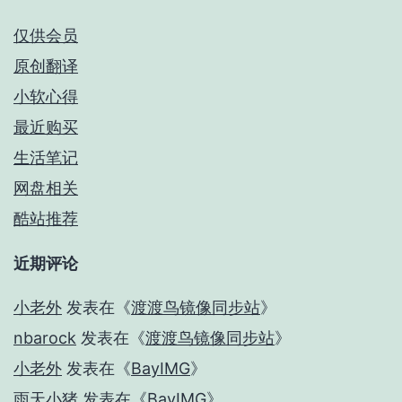
仅供会员
原创翻译
小软心得
最近购买
生活笔记
网盘相关
酷站推荐
近期评论
小老外
发表在《
渡渡鸟镜像同步站
》
nbarock
发表在《
渡渡鸟镜像同步站
》
小老外
发表在《
BayIMG
》
雨天小猪
发表在《
BayIMG
》