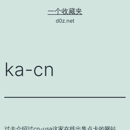
跳
一个收藏夹
至
d0z.net
内
容
ka-cn
过去介绍过
cn-usa
这家在线出售点卡的网站，