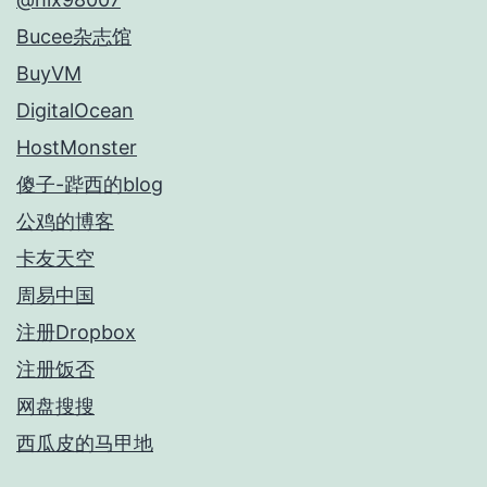
Bucee杂志馆
BuyVM
DigitalOcean
HostMonster
傻子-跸西的blog
公鸡的博客
卡友天空
周易中国
注册Dropbox
注册饭否
网盘搜搜
西瓜皮的马甲地