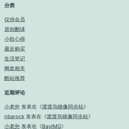
分类
仅供会员
原创翻译
小软心得
最近购买
生活笔记
网盘相关
酷站推荐
近期评论
小老外
发表在《
渡渡鸟镜像同步站
》
nbarock
发表在《
渡渡鸟镜像同步站
》
小老外
发表在《
BayIMG
》