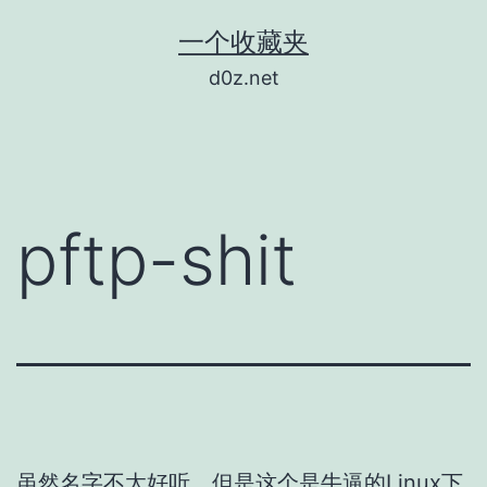
跳
一个收藏夹
至
d0z.net
内
容
pftp-shit
虽然名字不太好听，但是这个是牛逼的Linux下