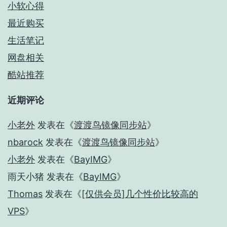
小软心得
最近购买
生活笔记
网盘相关
酷站推荐
近期评论
小老外
发表在《
渡渡鸟镜像同步站
》
nbarock
发表在《
渡渡鸟镜像同步站
》
小老外
发表在《
BayIMG
》
雨天小猪
发表在《
BayIMG
》
Thomas
发表在《
[仅供会员]几个性价比较高的
VPS
》