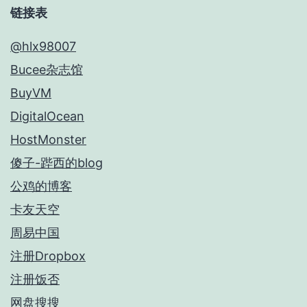
链接表
@hlx98007
Bucee杂志馆
BuyVM
DigitalOcean
HostMonster
傻子-跸西的blog
公鸡的博客
卡友天空
周易中国
注册Dropbox
注册饭否
网盘搜搜