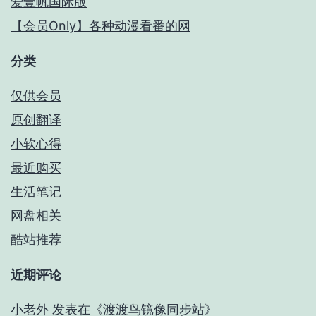
爱壹帆国际版
【会员Only】各种动漫看番的网
分类
仅供会员
原创翻译
小软心得
最近购买
生活笔记
网盘相关
酷站推荐
近期评论
小老外
发表在《
渡渡鸟镜像同步站
》