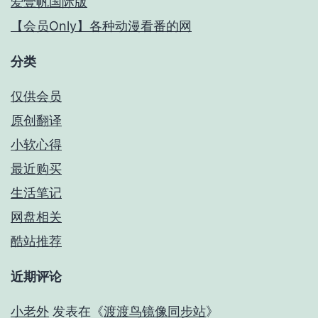
爱壹帆国际版
【会员Only】各种动漫看番的网
分类
仅供会员
原创翻译
小软心得
最近购买
生活笔记
网盘相关
酷站推荐
近期评论
小老外
发表在《
渡渡鸟镜像同步站
》