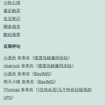
小软心得
最近购买
生活笔记
网盘相关
酷站推荐
近期评论
小老外
发表在《
渡渡鸟镜像同步站
》
nbarock
发表在《
渡渡鸟镜像同步站
》
小老外
发表在《
BayIMG
》
雨天小猪
发表在《
BayIMG
》
Thomas
发表在《
[仅供会员]几个性价比较高的
VPS
》