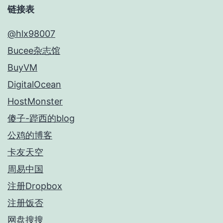
链接表
@hlx98007
Bucee杂志馆
BuyVM
DigitalOcean
HostMonster
傻子-跸西的blog
公鸡的博客
卡友天空
周易中国
注册Dropbox
注册饭否
网盘搜搜