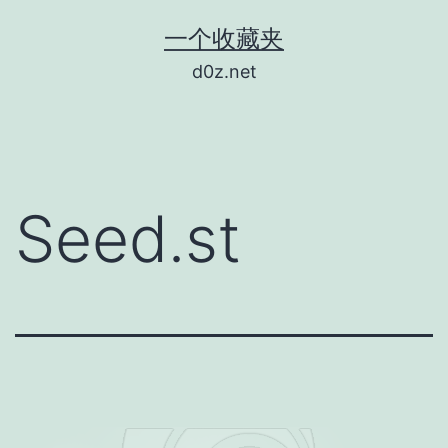
跳
一个收藏夹
至
d0z.net
内
容
Seed.st