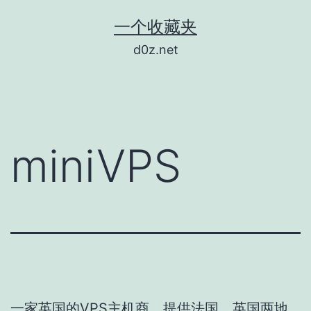
跳
一个收藏夹
至
d0z.net
内
容
miniVPS
一家英国的VPS主机商，提供法国、英国两地