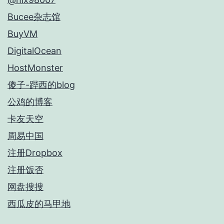
Bucee杂志馆
BuyVM
DigitalOcean
HostMonster
傻子-跸西的blog
公鸡的博客
卡友天空
周易中国
注册Dropbox
注册饭否
网盘搜搜
西瓜皮的马甲地