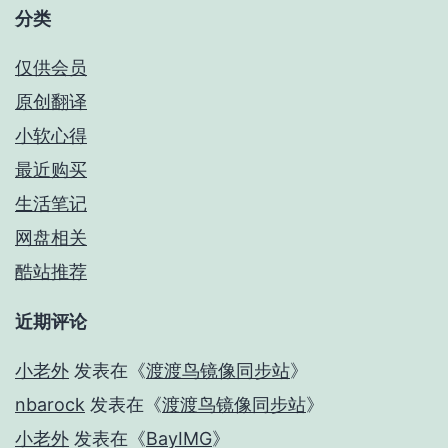
分类
仅供会员
原创翻译
小软心得
最近购买
生活笔记
网盘相关
酷站推荐
近期评论
小老外
发表在《
渡渡鸟镜像同步站
》
nbarock
发表在《
渡渡鸟镜像同步站
》
小老外
发表在《
BayIMG
》