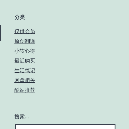
分类
仅供会员
原创翻译
小软心得
最近购买
生活笔记
网盘相关
酷站推荐
搜索…