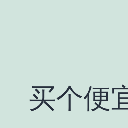
跳
至
内
容
买个便