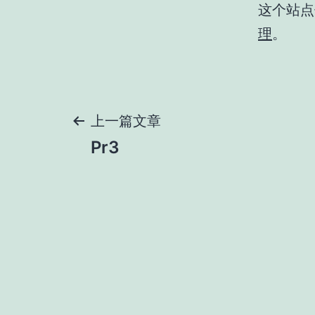
这个站点使
理
。
文
上一篇文章
Pr3
章
导
航