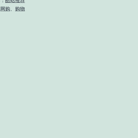
类：
酷站推荐
、
网购
、
购物