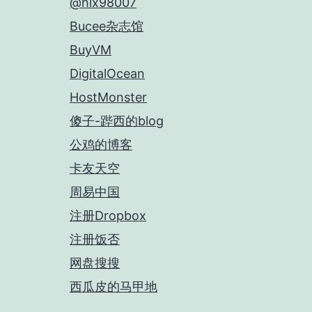
@hlx98007
Bucee杂志馆
BuyVM
DigitalOcean
HostMonster
傻子-跸西的blog
公鸡的博客
卡友天空
周易中国
注册Dropbox
注册饭否
网盘搜搜
西瓜皮的马甲地