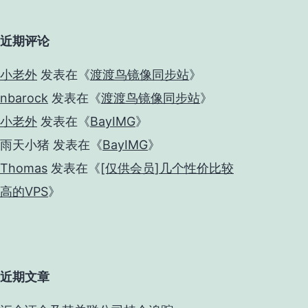
近期评论
小老外
发表在《
渡渡鸟镜像同步站
》
nbarock
发表在《
渡渡鸟镜像同步站
》
小老外
发表在《
BayIMG
》
雨天小猪
发表在《
BayIMG
》
Thomas
发表在《
[仅供会员]几个性价比较
高的VPS
》
近期文章