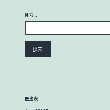
搜索…
链接表