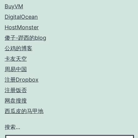
BuyVM
DigitalOcean
HostMonster
傻子-跸西的blog
公鸡的博客
卡友天空
周易中国
注册Dropbox
注册饭否
网盘搜搜
西瓜皮的马甲地
搜索…