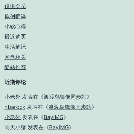
仅供会员
原创翻译
小软心得
最近购买
生活笔记
网盘相关
酷站推荐
近期评论
小老外
发表在《
渡渡鸟镜像同步站
》
nbarock
发表在《
渡渡鸟镜像同步站
》
小老外
发表在《
BayIMG
》
雨天小猪
发表在《
BayIMG
》