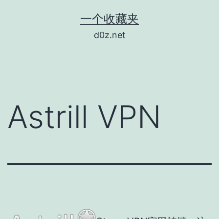
跳
一个收藏夹
至
d0z.net
内
容
Astrill VPN