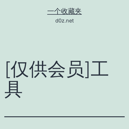
跳
一个收藏夹
至
d0z.net
内
容
[仅供会员]工
具