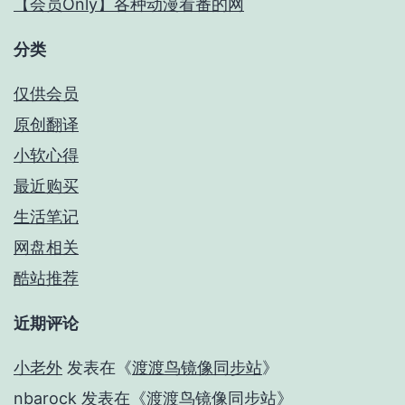
【会员Only】各种动漫看番的网
分类
仅供会员
原创翻译
小软心得
最近购买
生活笔记
网盘相关
酷站推荐
近期评论
小老外
发表在《
渡渡鸟镜像同步站
》
nbarock
发表在《
渡渡鸟镜像同步站
》