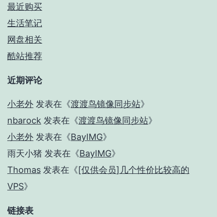
最近购买
生活笔记
网盘相关
酷站推荐
近期评论
小老外
发表在《
渡渡鸟镜像同步站
》
nbarock
发表在《
渡渡鸟镜像同步站
》
小老外
发表在《
BayIMG
》
雨天小猪
发表在《
BayIMG
》
Thomas
发表在《
[仅供会员]几个性价比较高的
VPS
》
链接表