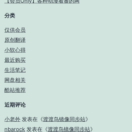
【会员Only】各种动漫看番的网
分类
仅供会员
原创翻译
小软心得
最近购买
生活笔记
网盘相关
酷站推荐
近期评论
小老外
发表在《
渡渡鸟镜像同步站
》
nbarock
发表在《
渡渡鸟镜像同步站
》