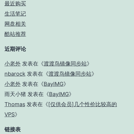
最近购买
生活笔记
网盘相关
酷站推荐
近期评论
小老外
发表在《
渡渡鸟镜像同步站
》
nbarock
发表在《
渡渡鸟镜像同步站
》
小老外
发表在《
BayIMG
》
雨天小猪
发表在《
BayIMG
》
Thomas
发表在《
[仅供会员]几个性价比较高的
VPS
》
链接表