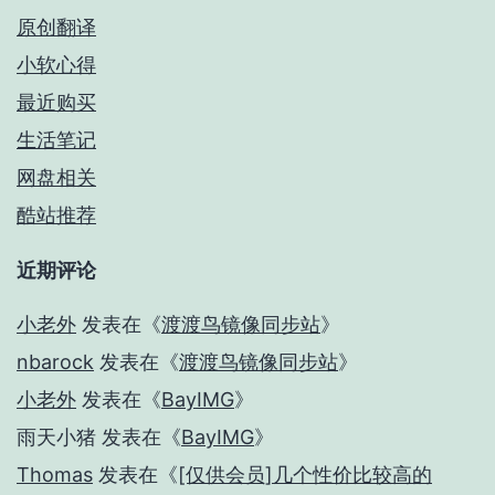
原创翻译
小软心得
最近购买
生活笔记
网盘相关
酷站推荐
近期评论
小老外
发表在《
渡渡鸟镜像同步站
》
nbarock
发表在《
渡渡鸟镜像同步站
》
小老外
发表在《
BayIMG
》
雨天小猪
发表在《
BayIMG
》
Thomas
发表在《
[仅供会员]几个性价比较高的