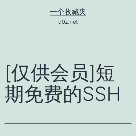
跳
一个收藏夹
至
d0z.net
内
容
[仅供会员]短
期免费的SSH