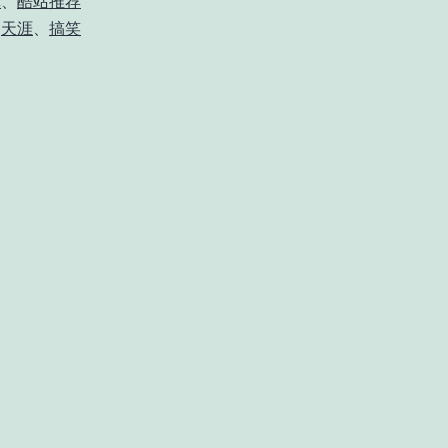
记
、
酷站推荐
、
天涯
、
搞笑