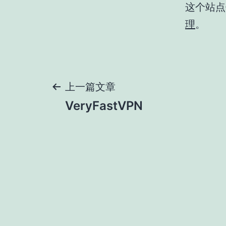
这个站点使
理
。
文
上一篇文章
VeryFastVPN
章
导
航