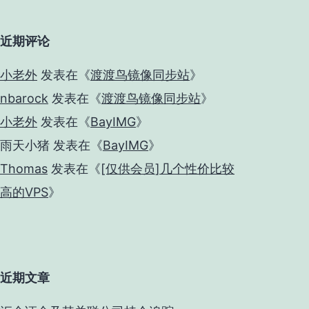
近期评论
小老外
发表在《
渡渡鸟镜像同步站
》
nbarock
发表在《
渡渡鸟镜像同步站
》
小老外
发表在《
BayIMG
》
雨天小猪
发表在《
BayIMG
》
Thomas
发表在《
[仅供会员]几个性价比较
高的VPS
》
近期文章