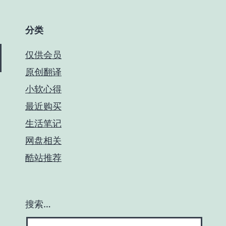
分类
仅供会员
原创翻译
小软心得
最近购买
生活笔记
网盘相关
酷站推荐
搜索…