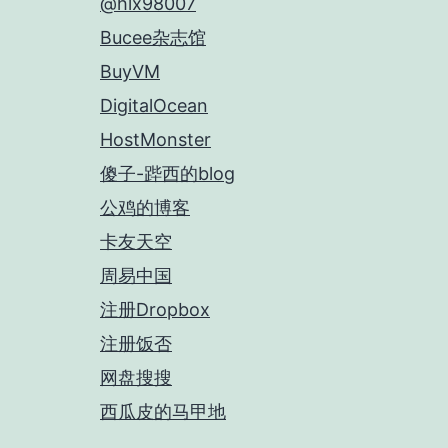
@hlx98007
Bucee杂志馆
BuyVM
DigitalOcean
HostMonster
傻子-跸西的blog
公鸡的博客
卡友天空
周易中国
注册Dropbox
注册饭否
网盘搜搜
西瓜皮的马甲地