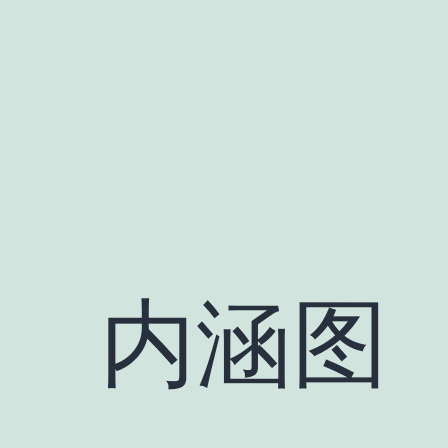
跳
至
内
容
内涵图