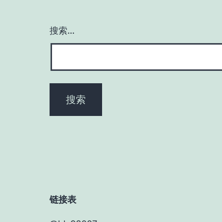
搜索…
链接表