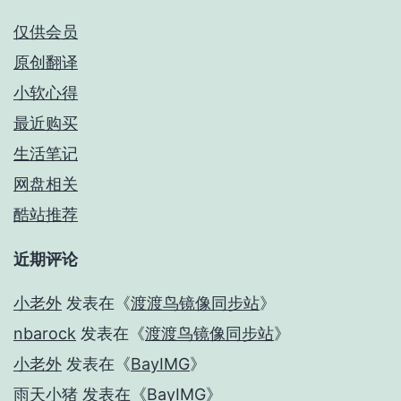
仅供会员
原创翻译
小软心得
最近购买
生活笔记
网盘相关
酷站推荐
近期评论
小老外
发表在《
渡渡鸟镜像同步站
》
nbarock
发表在《
渡渡鸟镜像同步站
》
小老外
发表在《
BayIMG
》
雨天小猪
发表在《
BayIMG
》