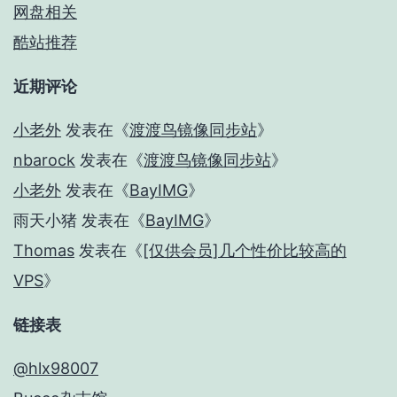
网盘相关
酷站推荐
近期评论
小老外
发表在《
渡渡鸟镜像同步站
》
nbarock
发表在《
渡渡鸟镜像同步站
》
小老外
发表在《
BayIMG
》
雨天小猪
发表在《
BayIMG
》
Thomas
发表在《
[仅供会员]几个性价比较高的
VPS
》
链接表
@hlx98007