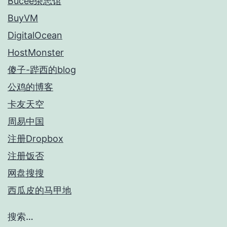
Bucee杂志馆
BuyVM
DigitalOcean
HostMonster
傻子-跸西的blog
公鸡的博客
卡友天空
周易中国
注册Dropbox
注册饭否
网盘搜搜
西瓜皮的马甲地
搜索…