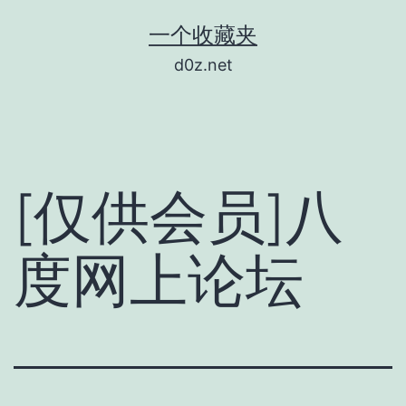
跳
一个收藏夹
至
d0z.net
内
容
[仅供会员]八
度网上论坛