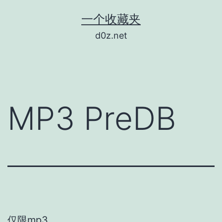
跳
一个收藏夹
至
d0z.net
内
容
MP3 PreDB
仅限mp3。