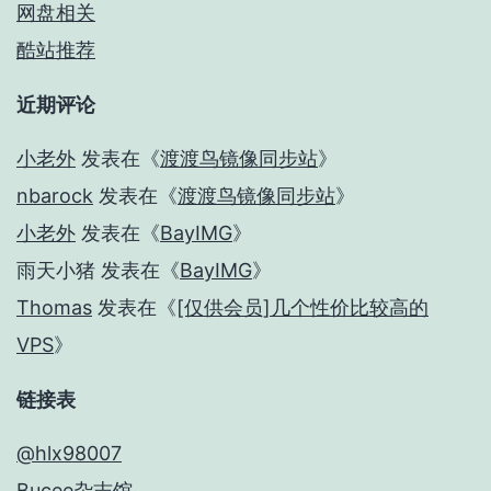
网盘相关
酷站推荐
近期评论
小老外
发表在《
渡渡鸟镜像同步站
》
nbarock
发表在《
渡渡鸟镜像同步站
》
小老外
发表在《
BayIMG
》
雨天小猪
发表在《
BayIMG
》
Thomas
发表在《
[仅供会员]几个性价比较高的
VPS
》
链接表
@hlx98007
Bucee杂志馆