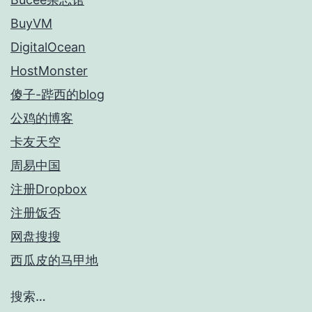
BuyVM
DigitalOcean
HostMonster
傻子-跸西的blog
公鸡的博客
卡友天空
周易中国
注册Dropbox
注册饭否
网盘搜搜
西瓜皮的马甲地
搜索…