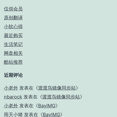
仅供会员
原创翻译
小软心得
最近购买
生活笔记
网盘相关
酷站推荐
近期评论
小老外
发表在《
渡渡鸟镜像同步站
》
nbarock
发表在《
渡渡鸟镜像同步站
》
小老外
发表在《
BayIMG
》
雨天小猪
发表在《
BayIMG
》