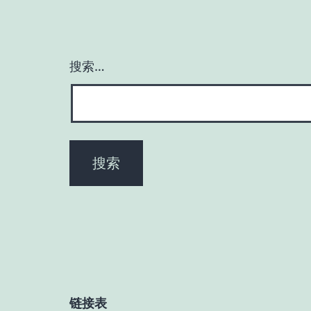
搜索…
链接表